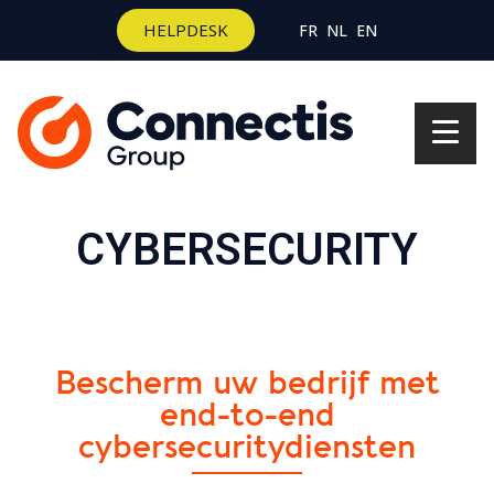
HELPDESK
FR
NL
EN
CYBERSECURITY
Bescherm uw bedrijf met
end-to-end
cybersecuritydiensten