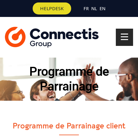
HELPDESK
FR
NL
EN
Programme de
Parrainage
Programme de Parrainage client