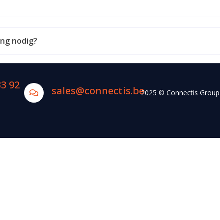
ing nodig?
33 92
sales@connectis.be
2025 © Connectis Grou