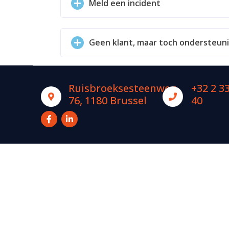
Meld een incident
Geen klant, maar toch ondersteun
Ruisbroeksesteenweg
+32 2 3
76, 1180 Brussel
40